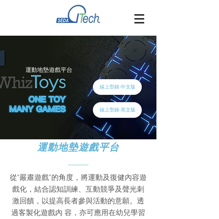
​運動地墊遊戲平台
線上型錄-中文版
線上型錄-英文版
運動地墊遊戲平台
從“嚴肅遊戲”的角度，將運動及復健內容遊
戲化，結合認知訓練、互動競爭及聲光刺
激回饋，以提高長者參與活動的意願。透
過客製化遊戲內 容，亦可應用在幼兒學習